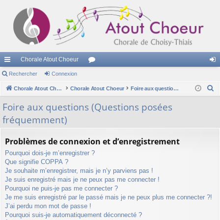
Chorale Atout Choeur
cc
Rechercher
Connexion
or
on
R
ès
Chorale Atout Choeur
Chorale Atout Choeur
u
Foire aux questions (Questions posées fréquemment)
ne
e
ra
m
xi
Foire aux questions (Questions posées
c
fréquemment)
pi
s
on
h
e
de
Problèmes de connexion et d’enregistrement
r
Pourquoi dois-je m’enregistrer ?
c
Que signifie COPPA ?
h
Je souhaite m’enregistrer, mais je n’y parviens pas !
e
Je suis enregistré mais je ne peux pas me connecter !
r
Pourquoi ne puis-je pas me connecter ?
Je me suis enregistré par le passé mais je ne peux plus me connecter ?!
J’ai perdu mon mot de passe !
Pourquoi suis-je automatiquement déconnecté ?