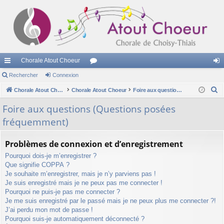
Chorale Atout Choeur
cc
Rechercher
Connexion
or
on
R
ès
Chorale Atout Choeur
Chorale Atout Choeur
u
Foire aux questions (Questions posées fréquemment)
ne
e
ra
m
xi
Foire aux questions (Questions posées
c
fréquemment)
pi
s
on
h
e
de
Problèmes de connexion et d’enregistrement
r
Pourquoi dois-je m’enregistrer ?
c
Que signifie COPPA ?
h
Je souhaite m’enregistrer, mais je n’y parviens pas !
e
Je suis enregistré mais je ne peux pas me connecter !
r
Pourquoi ne puis-je pas me connecter ?
Je me suis enregistré par le passé mais je ne peux plus me connecter ?!
J’ai perdu mon mot de passe !
Pourquoi suis-je automatiquement déconnecté ?