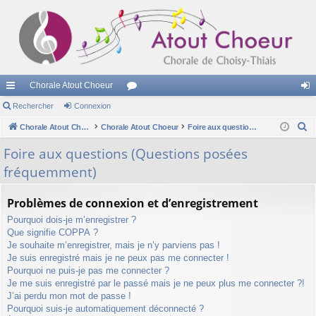
Chorale Atout Choeur
cc
Rechercher
Connexion
or
on
R
ès
Chorale Atout Choeur
Chorale Atout Choeur
u
Foire aux questions (Questions posées fréquemment)
ne
e
ra
m
xi
Foire aux questions (Questions posées
c
fréquemment)
pi
s
on
h
e
de
Problèmes de connexion et d’enregistrement
r
Pourquoi dois-je m’enregistrer ?
c
Que signifie COPPA ?
h
Je souhaite m’enregistrer, mais je n’y parviens pas !
e
Je suis enregistré mais je ne peux pas me connecter !
r
Pourquoi ne puis-je pas me connecter ?
Je me suis enregistré par le passé mais je ne peux plus me connecter ?!
J’ai perdu mon mot de passe !
Pourquoi suis-je automatiquement déconnecté ?