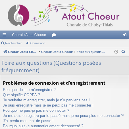
Chorale Atout Choeur
cc
Rechercher
Connexion
or
on
R
ès
Chorale Atout Choeur
Chorale Atout Choeur
u
Foire aux questions (Questions posées fréquemment)
ne
e
ra
m
xi
Foire aux questions (Questions posées
c
fréquemment)
pi
s
on
h
e
de
Problèmes de connexion et d’enregistrement
r
Pourquoi dois-je m’enregistrer ?
c
Que signifie COPPA ?
h
Je souhaite m’enregistrer, mais je n’y parviens pas !
e
Je suis enregistré mais je ne peux pas me connecter !
r
Pourquoi ne puis-je pas me connecter ?
Je me suis enregistré par le passé mais je ne peux plus me connecter ?!
J’ai perdu mon mot de passe !
Pourquoi suis-je automatiquement déconnecté ?